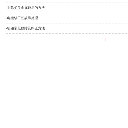
·
退除劣质金属镀层的方法
·
电镀锡工艺故障处理
·
镀锡常见故障及纠正方法
1